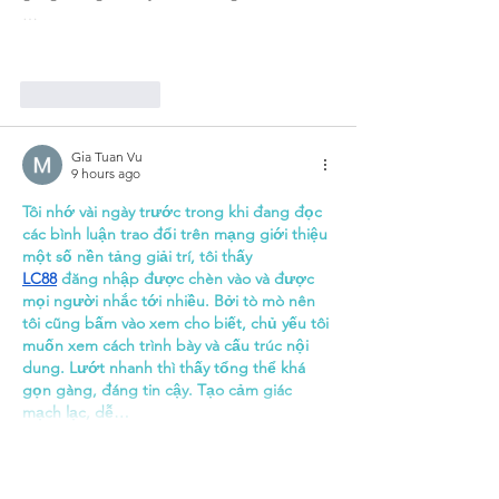
…
Show More
Like
Reply
Gia Tuan Vu
9 hours ago
Tôi nhớ vài ngày trước trong khi đang đọc 
các bình luận trao đổi trên mạng giới thiệu 
một số nền tảng giải trí, tôi thấy 
LC88
 đăng nhập được chèn vào và được 
mọi người nhắc tới nhiều. Bởi tò mò nên 
tôi cũng bấm vào xem cho biết, chủ yếu tôi 
muốn xem cách trình bày và cấu trúc nội 
dung. Lướt nhanh thì thấy tổng thể khá 
gọn gàng, đáng tin cậy. Tạo cảm giác 
mạch lạc, dễ…
Show More
Like
Reply