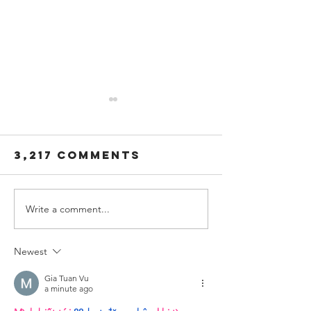
RUN WITH
RYAN!
3,217 Comments
Storm Chasers-- As many of
you know, some in Gaelic
Storm are known to be
committed (and a little crazy)
Write a comment...
Gaelic 
runners. We have run some...
"The Nig
Pat Mur
Newest
Died"
Gia Tuan Vu
a minute ago