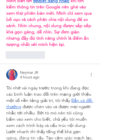
Mình biết tới 
88vbet đăng nhập
 khi tìm 
kiếm thông tin trên Google nên ghé vào 
xem thử phiên bản mới. Mình chỉ xem qua 
bố cục và cách phân chia nội dung để so 
sánh. Nhìn chung, nội dung được sắp xếp 
khá gọn gàng, dễ nhìn. Sự đơn giản 
nhưng đầy đủ tính năng chính là điểm ấn 
tượng nhất với mình hiện tại.
Like
Reply
Neymar JR
4 hours ago
Tôi nhớ vài ngày trước trong khi đang đọc 
các bình luận trao đổi trên mạng giới thiệu 
một số nền tảng giải trí, tôi thấy 
Bắn cá đổi 
thưởng
 được chèn vào và được mọi người 
nhắc tới nhiều. Bởi tò mò nên tôi cũng 
bấm vào xem cho biết, chủ yếu tôi muốn 
xem cách trình bày và cấu trúc nội dung. 
Lướt nhanh thì thấy tổng thể khá gọn 
gàng, đáng tin cậy. Tạo cảm giác mạch lạc,